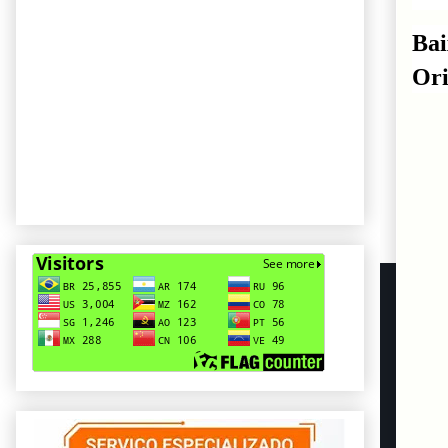
Bai
Ori