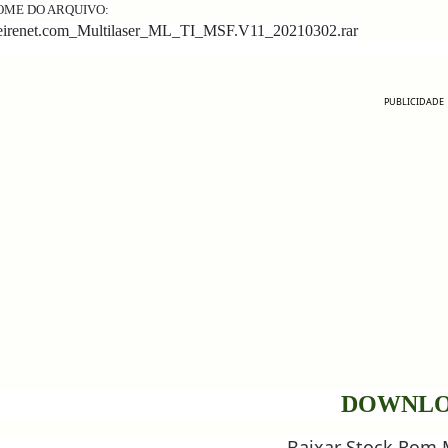
OME DO ARQUIVO:
reirenet.com_Multilaser_ML_TI_MSF.V11_20210302.rar
PUBLICIDADE
DOWNL
Baixar Stock Rom M