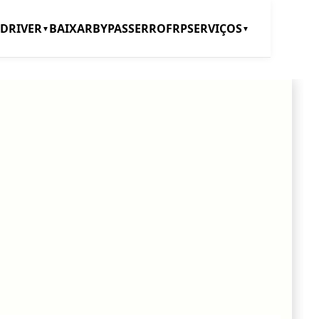
DRIVER
BAIXAR
BYPASS
ERRO
FRP
SERVIÇOS
▼
▼