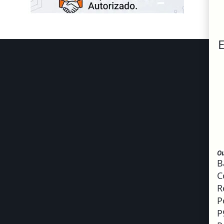
E
Ou
B
C
R
P
P