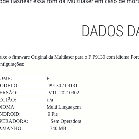
ode flashear essa rom da Multilaser
em caso de morte
DADOS D
ixe o firmware Original da Multilaser para o F P9130 com idioma Port
nfigurações:
NOME: F
ODELO: P9130 / P9131
ERSÃO: V11_20210302
REGIÃO: n/a
DIOMA: Multi Linguagem
ANDROID: 9 Pie
PERADORA: Sem Operadora
TAMANHO: 740 MB