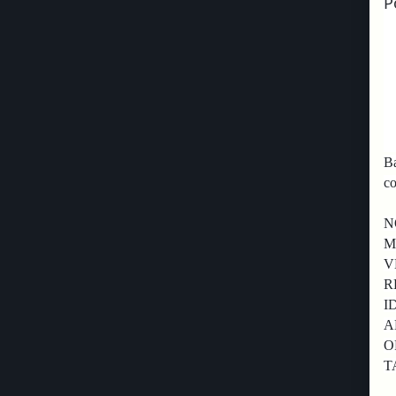
P
Ba
co
M
V
I
O