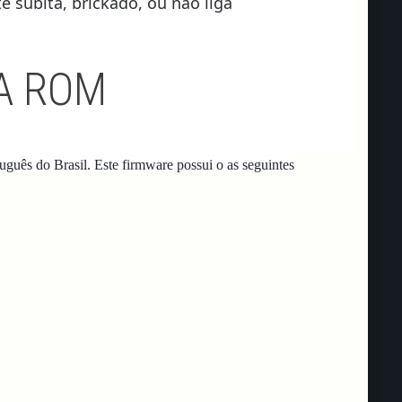
 súbita, brickado, ou não liga
A ROM
uguês do Brasil.
Este firmware possui o as seguintes