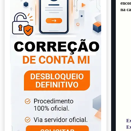
encon
na ca
Ex
Exem