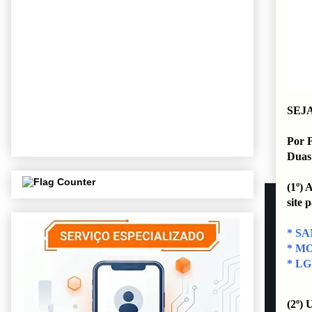
SEJ
Por 
Duas
(1º) 
site 
* S
* M
* LG
(2º) 