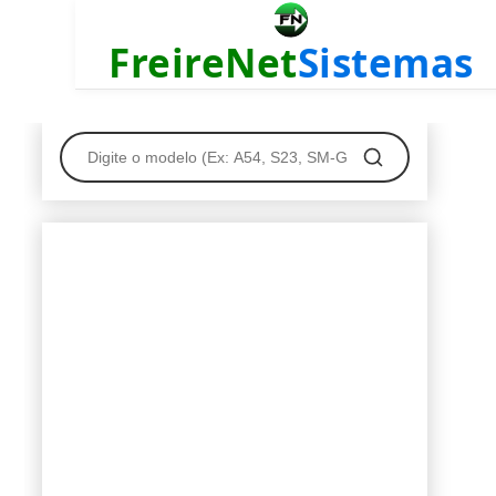
FreireNet
Sistemas