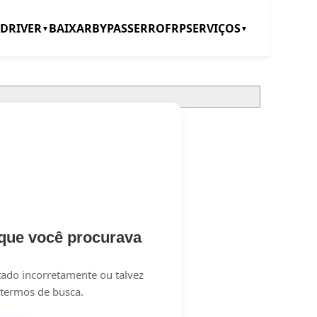
DRIVER
BAIXAR
BYPASS
ERRO
FRP
SERVIÇOS
▼
▼
que você procurava
tado incorretamente ou talvez
 termos de busca.