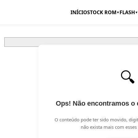
INÍCIO
STOCK ROM
FLASH
▼
▼
🔍
Ops! Não encontramos o 
O conteúdo pode ter sido movido, digi
não exista mais com esses