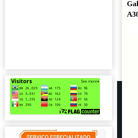
Gal
A3