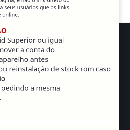
pagina, e não o link direto do
 a seus usuários que os links
 online.
ÃO
d Superior ou igual
mover a conta do
aparelho antes
ou reinstalação de stock rom caso
io
r pedindo a mesma
.