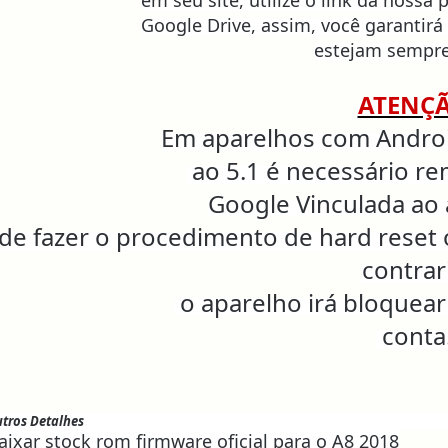
em seu site, utilize o link da nossa 
Google Drive, assim, você garantirá
estejam sempre
ATENÇ
Em aparelhos com Androi
ao 5.1 é
necessário re
Google Vinculada ao
de fazer o procedimento de hard reset
contrar
o aparelho
irá bloquea
conta
tros Detalhes
aixar stock rom firmware oficial para o A8 2018