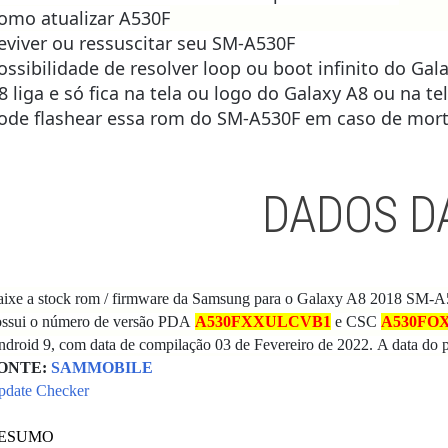
omo atualizar A530F
eviver ou ressuscitar seu SM-A530F
ossibilidade de resolver loop ou boot infinito do Gal
8 liga e só fica na tela ou logo do Galaxy A8 ou na tel
ode flashear essa rom do SM-A530F
em caso de morte
DADOS D
ixe a stock rom / firmware da Samsung para o Galaxy A8 2018 SM-A
ossui o número de versão PDA
A530FXXULCVB1
e CSC
A530FO
droid 9, com data de compilação 03 de Fevereiro de 2022.
A data do 
ONTE:
SAMMOBILE
pdate Checker
ESUMO