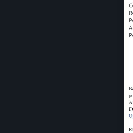
C
R
P
A
P
Ba
p
An
F
U
R