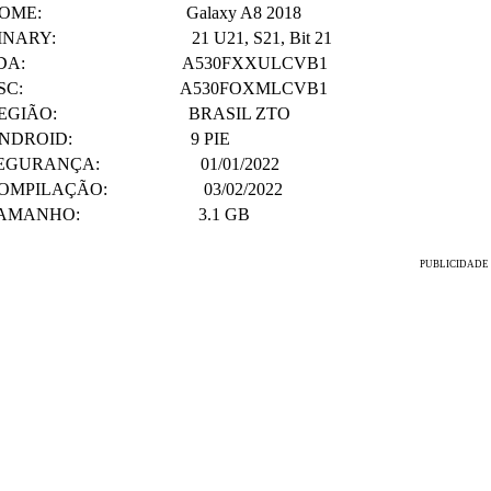
NOME: Galaxy A8 2018
INARY: 21 U21, S21, Bit 21
PDA: A530FXXULCVB1
CSC: A530FOXMLCVB1
REGIÃO: BRASIL ZTO
ANDROID: 9 PIE
EGURANÇA: 01/01/2022
OMPILAÇÃO: 03/02/2022
TAMANHO: 3.1 GB
PUBLICIDADE