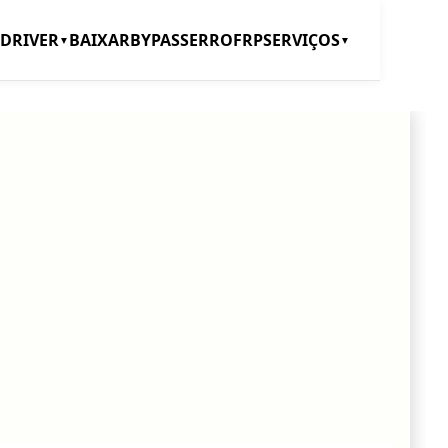
DRIVER
BAIXAR
BYPASS
ERRO
FRP
SERVIÇOS
▼
▼