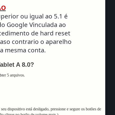
ÃO
erior ou igual ao 5.1 é
do Google Vinculada ao
ocedimento de hard reset
caso contrario o aparelho
 a mesma conta.
blet A 8.0?
ter 5 arquivos.
eu dispositivo está desligado, pressione e segure os botões de
ão clique no botão de volume mais.)