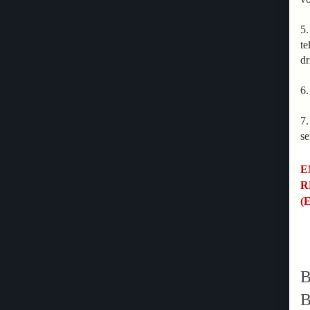
5.
te
dr
6.
7.
se
E
R
(
B
B