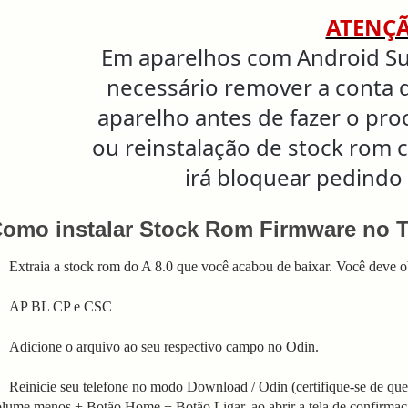
ATENÇ
Em aparelhos com Android Sup
necessário remover a conta 
aparelho antes de fazer o pr
ou reinstalação de stock rom 
irá bloquear pedindo
omo instalar Stock Rom Firmware no Ta
 Extraia a stock rom do A 8.0 que você acabou de baixar. Você deve ob
. AP BL CP e CSC
 Adicione o arquivo ao seu respectivo campo no Odin.
 Reinicie seu telefone no modo Download / Odin (certifique-se de que s
lume menos + Botão Home + Botão Ligar. ao abrir a tela de confirmaç