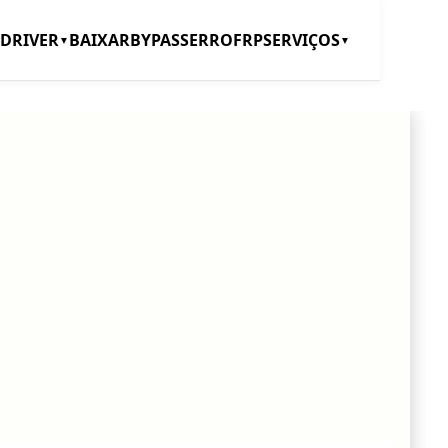
DRIVER
BAIXAR
BYPASS
ERRO
FRP
SERVIÇOS
▼
▼