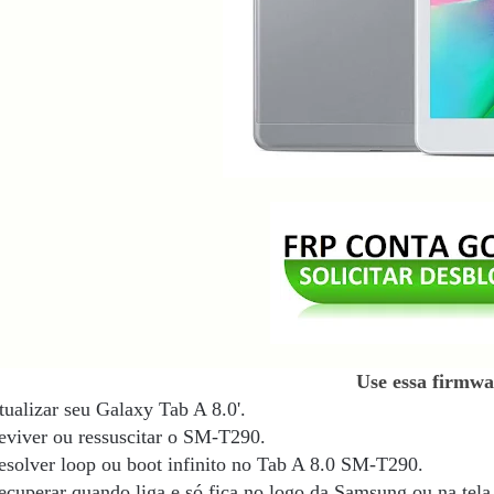
Use essa firmwa
tualizar seu Galaxy Tab A 8.0'.
eviver ou ressuscitar o SM-T290.
esolver loop ou boot infinito no Tab A 8.0 SM-T290
.
ecuperar quando liga e só fica no logo da Samsung ou na tela 