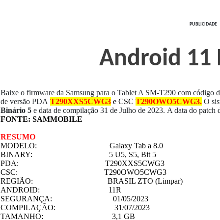
PUBLICIDADE
Android 11 
Baixe o firmware da Samsung para o Tablet A SM-T290 com código d
de versão PDA
T290XXS5CWG3
e CSC
T290OWO5CWG3
.
O sis
Binário 5
e data de compilação 31 de Julho de 2023.
A data do patch 
FONTE: SAMMOBILE
RESUMO
MODELO: Galaxy Tab a 8.0
BINARY: 5 U5, S5, Bit 5
PDA: T290XXS5CWG3
CSC: T290OWO5CWG3
REGIÃO: BRASIL ZTO (Limpar)
ANDROID: 11R
SEGURANÇA: 01/05/2023
COMPILAÇÃO: 31/07/2023
TAMANHO: 3,1 GB