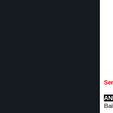
Se
AN
Ba