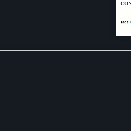
CON
Tags: