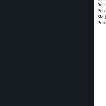
Revi
Poss
SM-J
Pod