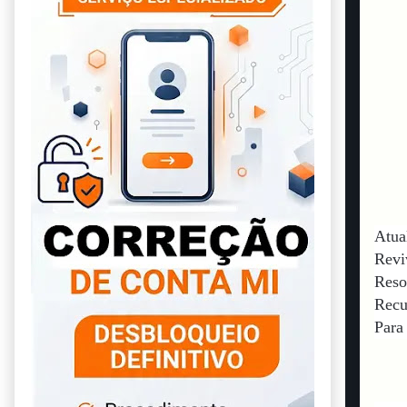
Atua
Revi
Reso
Recu
Para