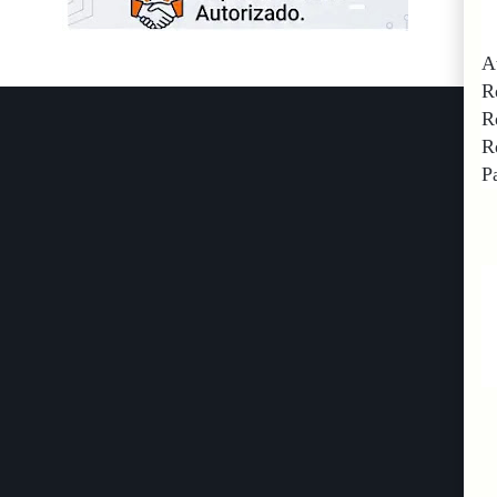
A
R
R
R
P