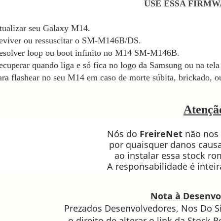
USE ESSA FIRMW
tualizar seu Galaxy M14.
eviver ou ressuscitar o SM-M146B/DS.
esolver loop ou boot infinito no M14 SM-M146B
.
ecuperar quando liga e só fica no logo da Samsung ou na tela 
ara flashear no seu M14
em caso de morte súbita, brickado, ou
Atençã
Nós do
FreireNet
não nos 
por quaisquer danos causa
ao instalar essa stock 
A responsabilidade é intei
Nota à Desenvo
Prezados Desenvolvedores, Nos Do S
o direito de alterar o link da Stoc