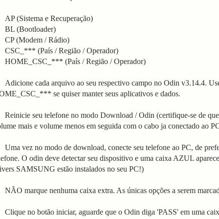
. AP (Sistema e Recuperação)
L (Bootloader)
P (Modem / Rádio)
SC_*** (País / Região / Operador)
OME_CSC_*** (País / Região / Operador)
 Adicione cada arquivo ao seu respectivo campo no Odin v3.14.4. Us
ME_CSC_*** se quiser manter seus aplicativos e dados.
 Reinicie seu telefone no modo Download / Odin (certifique-se de que s
lume mais e volume menos em seguida com o cabo ja conectado ao PC
 Uma vez no modo de download, conecte seu telefone ao PC, de prefe
lefone. O odin deve detectar seu dispositivo e uma caixa AZUL aparec
ivers SAMSUNG estão instalados no seu PC!)
 NÃO marque nenhuma caixa extra. As únicas opções a serem marcad
 Clique no botão iniciar, aguarde que o Odin diga 'PASS' em uma cai