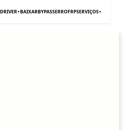
DRIVER
BAIXAR
BYPASS
ERRO
FRP
SERVIÇOS
▼
▼