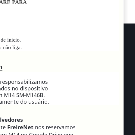
ARE PARA
de inicio.
 não liga.
o
responsabilizamos
dos no dispositivo
rom M14 SM-M146B.
ramente do usuário.
lvedores
ite
FreireNet
nos reservamos
k Rom M14 no Google Drive que