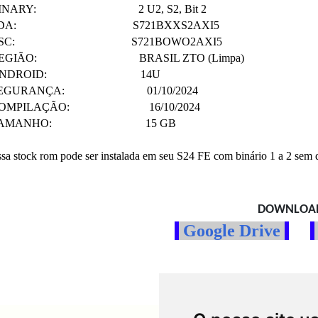
INARY: 2 U2, S2, Bit 2
PDA: S721BXXS2AXI5
CSC: S721BOWO2AXI5
EGIÃO: BRASIL ZTO (Limpa)
ANDROID: 14U
EGURANÇA: 01/10/2024
OMPILAÇÃO: 16/10/2024
TAMANHO: 15 GB
sa stock rom pode ser instalada em seu S24 FE com binário 1 a 2 sem q
DOWNLOA
Google Drive