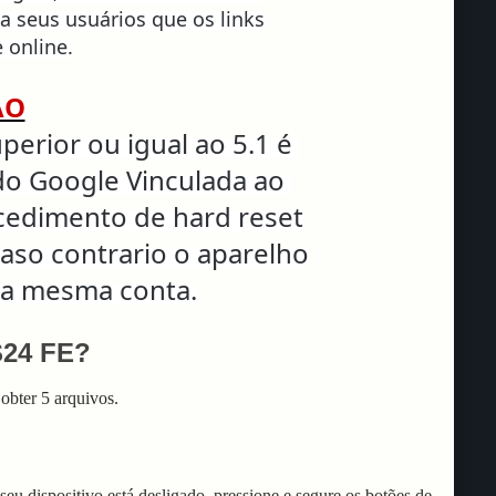
 a seus usuários que os links
 online.
ÃO
erior ou igual ao 5.1 é
do Google Vinculada ao
ocedimento de hard reset
caso contrario o aparelho
 a mesma conta.
S24 FE?
obter 5 arquivos.
eu dispositivo está desligado, pressione e segure os botões de