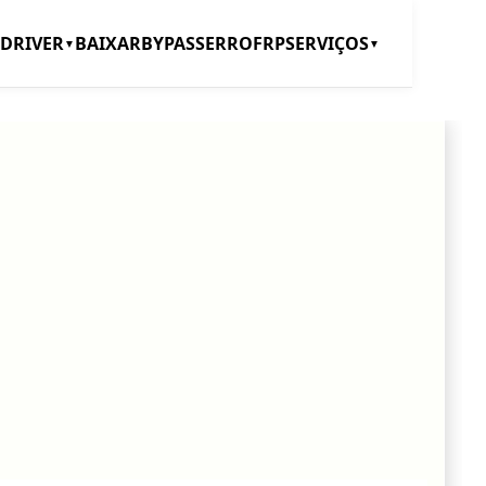
DRIVER
BAIXAR
BYPASS
ERRO
FRP
SERVIÇOS
▼
▼