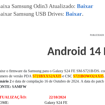
aixa Samsung Odin3 Atualizado:
Baixar
aixar Samsung USB Drives:
Baixar
.
PUBLICIDADE
Android 14 
aixe o firmware da Samsung para o Galaxy S24 FE SM-S721B/DS. com
úmero de versão PDA
S721BXXS2AXI5
e CSC
S721BOWO2AXI5
nário 2
e data de compilação 16 de Outubro de 2024.
A data do patch
ONTE: SAMFW
TUALIZAÇÃO: 22/10/2024
NOME: Galaxy S24 FE