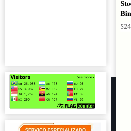
Sto
Bin
S24