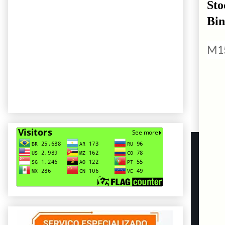
St
Bin
M15