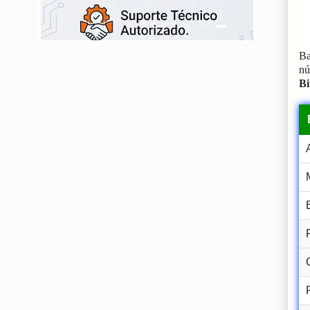
Ba
n
Bi