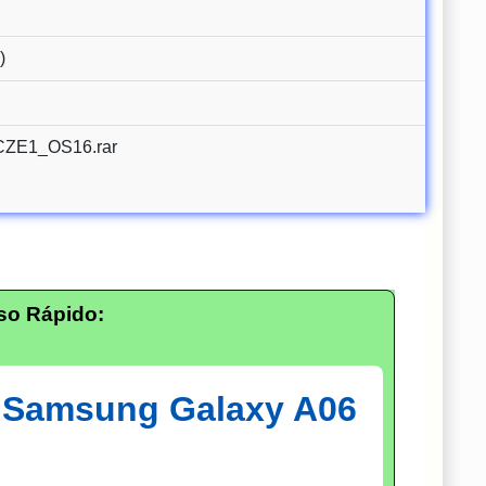
)
ZE1_OS16.rar
so Rápido:
: Samsung Galaxy A06