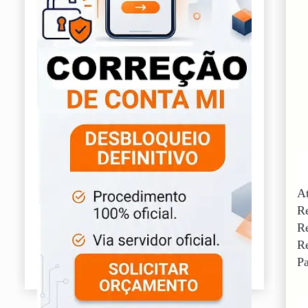
At
R
R
Re
Pa