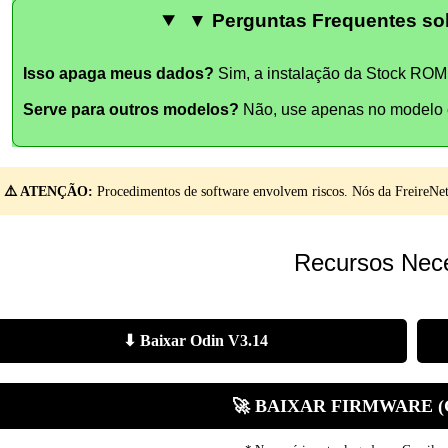
▼ Perguntas Frequentes sob
Isso apaga meus dados?
Sim, a instalação da Stock ROM 
Serve para outros modelos?
Não, use apenas no modelo 
⚠️ ATENÇÃO:
Procedimentos de software envolvem riscos. Nós da FreireNet 
Recursos Nece
⬇ Baixar Odin V3.14
🚀 BAIXAR FIRMWARE 