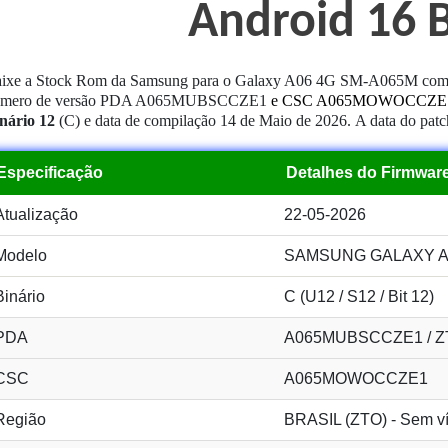
Android 16 B
ixe a Stock Rom da Samsung para o Galaxy A06 4G SM-A065M com 
úmero de versão PDA A065MUBSCCZE1
e CSC A065MOWOCCZE
nário 12
(C) e data de compilação 14 de Maio de 2026.
A data do patc
Especificação
Detalhes do Firmwar
Atualização
22-05-2026
Modelo
SAMSUNG GALAXY A0
Binário
C (U12 / S12 / Bit 12)
PDA
A065MUBSCCZE1 / Z
CSC
A065MOWOCCZE1
Região
BRASIL (ZTO) - Sem ví