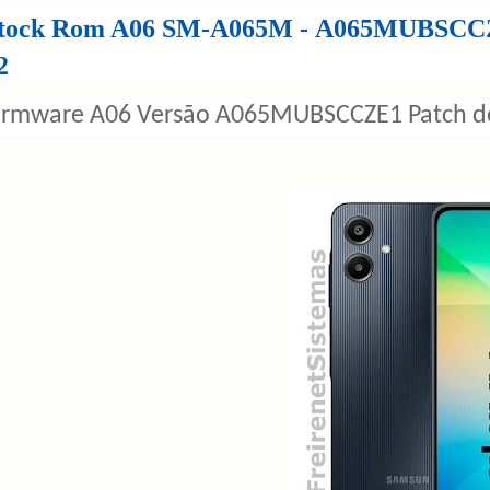
tock Rom A06 SM-A065M - A065MUBSCCZE
12
irmware A06 Versão A065MUBSCCZE1 Patch de