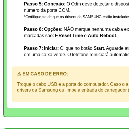
Passo 5: Conexão:
O Odin deve detectar o disposi
número da porta COM.
*Certifique-se de que os drivers da SAMSUNG estão instalado
Passo 6: Opções:
NÃO marque nenhuma caixa extr
marcadas são:
F.Reset Time
e
Auto-Reboot
.
Passo 7: Iniciar:
Clique no botão
Start
. Aguarde a
em uma caixa verde. O telefone reiniciará automat
⚠️ EM CASO DE ERRO:
Troque o cabo USB e a porta do computador. Caso o ap
drivers da Samsung ou limpe a entrada do carregador (