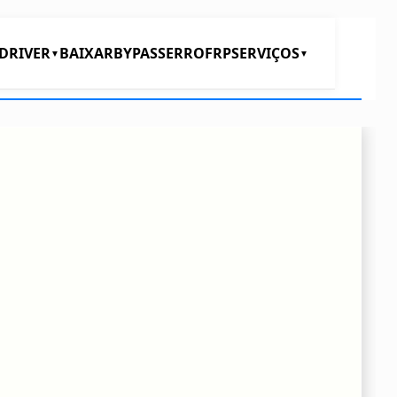
DRIVER
BAIXAR
BYPASS
ERRO
FRP
SERVIÇOS
▼
▼