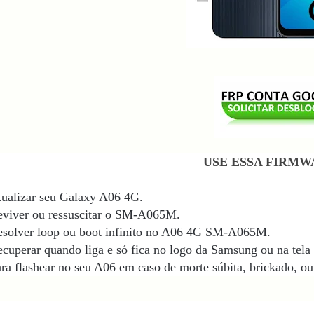
USE ESSA FIRMW
ualizar seu Galaxy A06 4G.
eviver ou ressuscitar o SM-A065M.
esolver loop ou boot infinito no A06 4G SM-A065M
.
cuperar quando liga e só fica no logo da Samsung ou na tela 
ra flashear no seu A06
em caso de morte súbita, brickado, ou 