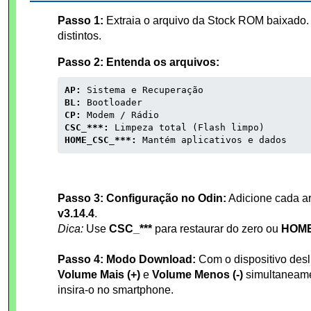
Passo 1:
Extraia o arquivo da Stock ROM baixado. 
distintos.
Passo 2: Entenda os arquivos:
AP:
Sistema e Recuperação
BL:
Bootloader
CP:
Modem / Rádio
CSC_***:
Limpeza total (Flash limpo)
HOME_CSC_***:
Mantém aplicativos e dados
Passo 3: Configuração no Odin:
Adicione cada a
v3.14.4
.
Dica:
Use
CSC_***
para restaurar do zero ou
HOME
Passo 4: Modo Download:
Com o dispositivo desl
Volume Mais (+)
e
Volume Menos (-)
simultaneame
insira-o no smartphone.