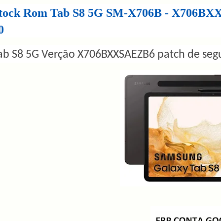
tock Rom Tab S8 5G SM-X706B - X706BXXS
0
ab S8 5G Verção X706BXXSAEZB6 patch de seg