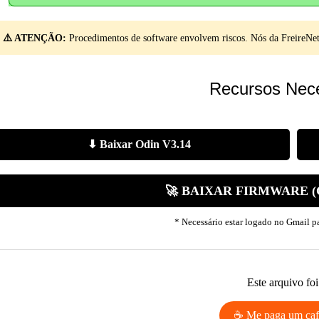
⚠️ ATENÇÃO:
Procedimentos de software envolvem riscos. Nós da FreireNet 
Recursos Nece
⬇ Baixar Odin V3.14
🚀 BAIXAR FIRMWARE 
* Necessário estar logado no Gmail par
Este arquivo foi 
☕ Me paga um caf