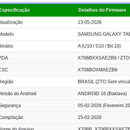
Especificação
Detalhes do Firmware
Atualização
13-05-2026
Modelo
SAMSUNG GALAXY TAB 
Binário
A (U10 / S10 / Bit 10)
PDA
X706BXXSAEZB6 / ZTO
CSC
X706BOXMAEZB6
Região
BRASIL (ZTO Sem vincul
Versão do Android
ANDROID 16 (Baklava)
Segurança
05-02-2026 (Fevereiro 2
Compilação
15-02-2026
Nome do Arquivo
X706B_X706BXXSAEZB6