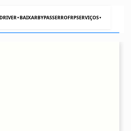
DRIVER
BAIXAR
BYPASS
ERRO
FRP
SERVIÇOS
▼
▼