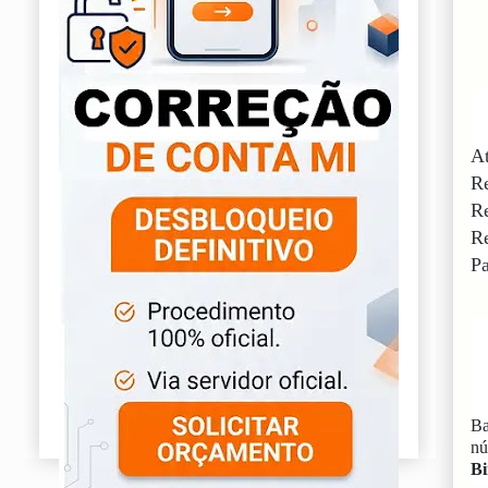
At
Re
Re
Re
Pa
Ba
n
Bi