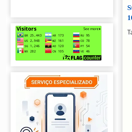
S
1
T