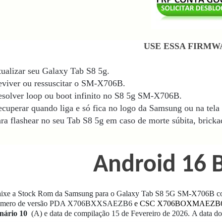
USE ESSA FIRMW
ualizar seu Galaxy Tab S8 5g.
viver ou ressuscitar o SM-X706B.
solver loop ou boot infinito no S8 5g SM-X706B
.
cuperar quando liga e só fica no logo da Samsung ou na tela 
ra flashear no seu Tab S8 5g
em caso de morte súbita, brickad
Android 16 B
ixe a Stock Rom da Samsung para o Galaxy Tab S8 5G SM-X706B co
úmero de versão PDA X706BXXSAEZB6
e CSC X706BOXMAEZB
nário 10
(A) e data de compilação 15 de Fevereiro de 2026.
A data do