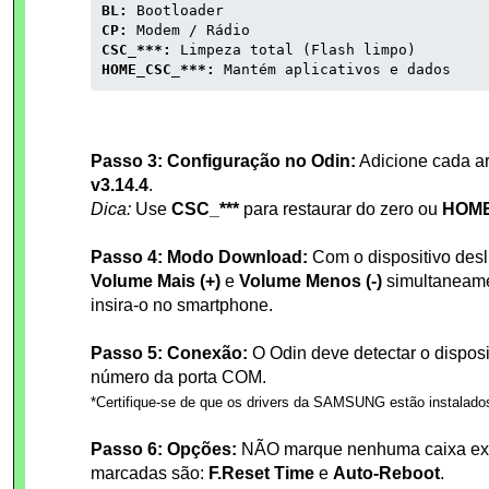
BL:
Bootloader
CP:
Modem / Rádio
CSC_***:
Limpeza total (Flash limpo)
HOME_CSC_***:
Mantém aplicativos e dados
Passo 3: Configuração no Odin:
Adicione cada a
v3.14.4
.
Dica:
Use
CSC_***
para restaurar do zero ou
HOME
Passo 4: Modo Download:
Com o dispositivo desl
Volume Mais (+)
e
Volume Menos (-)
simultaneame
insira-o no smartphone.
Passo 5: Conexão:
O Odin deve detectar o disposi
número da porta COM.
*Certifique-se de que os drivers da SAMSUNG estão instalado
Passo 6: Opções:
NÃO marque nenhuma caixa extr
marcadas são:
F.Reset Time
e
Auto-Reboot
.