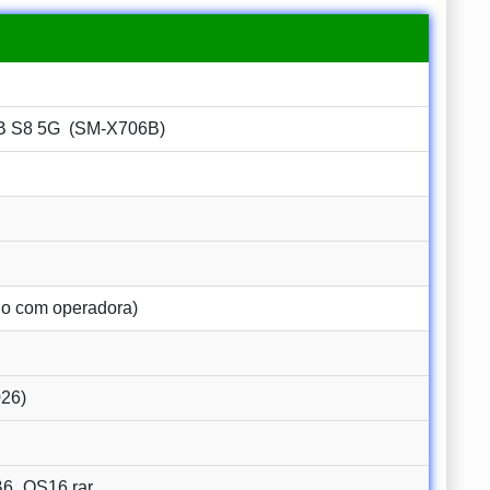
S8 5G (SM-X706B)
o com operadora)
026)
_OS16.rar