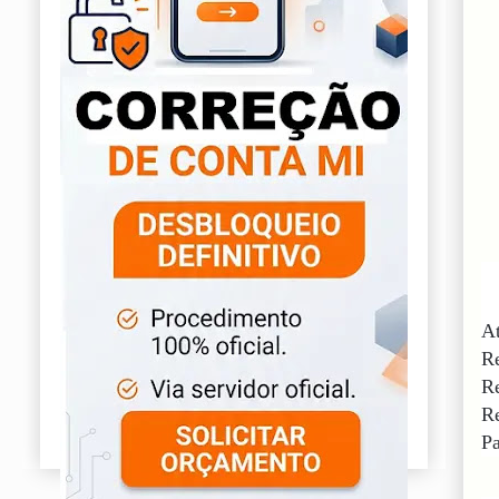
At
Re
Re
Re
Pa