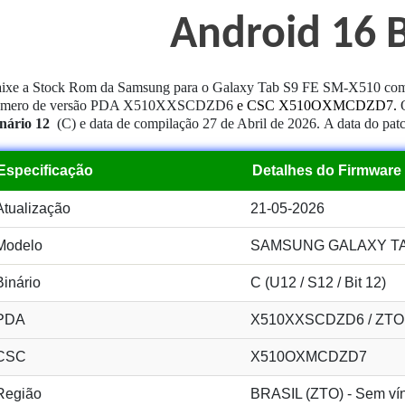
Android 16 B
ixe a Stock Rom da Samsung para o Galaxy Tab S9 FE SM-X510 com 
úmero de versão PDA X510XXSCDZD6
e CSC X510OXMCDZD7
.
nário 12
(C) e data de compilação 27 de Abril de 2026.
A data do pat
Especificação
Detalhes do Firmware
Atualização
21-05-2026
Modelo
SAMSUNG GALAXY TAB
Binário
C (U12 / S12 / Bit 12)
PDA
X510XXSCDZD6 / ZTO
CSC
X510OXMCDZD7
Região
BRASIL (ZTO) - Sem vín