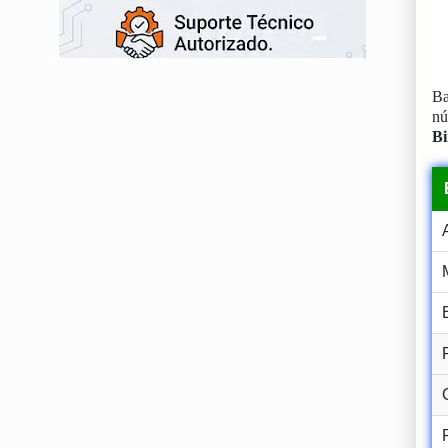
Ba
n
Bi