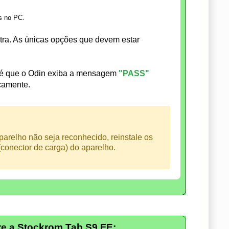
s no PC.
a. As únicas opções que devem estar
té que o Odin exiba a mensagem
"PASS"
icamente.
arelho não seja reconhecido, reinstale os
conector de carga) do aparelho.
e a Stockrom Tab S9 FE: