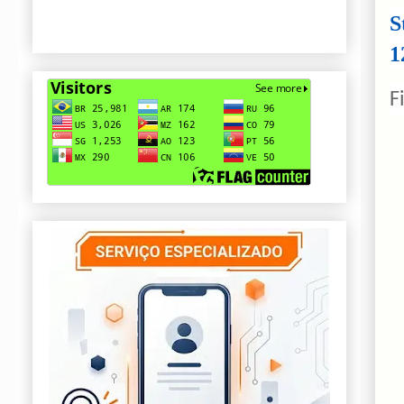
S
1
F