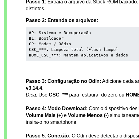
Passo 1:
Extraia o arquivo da Stock ROM baixado. 
distintos.
Passo 2: Entenda os arquivos:
AP:
Sistema e Recuperação
BL:
Bootloader
CP:
Modem / Rádio
CSC_***:
Limpeza total (Flash limpo)
HOME_CSC_***:
Mantém aplicativos e dados
Passo 3: Configuração no Odin:
Adicione cada a
v3.14.4
.
Dica:
Use
CSC_***
para restaurar do zero ou
HOME
Passo 4: Modo Download:
Com o dispositivo desl
Volume Mais (+)
e
Volume Menos (-)
simultaneame
insira-o no smartphone.
Passo 5: Conexão:
O Odin deve detectar o disposi