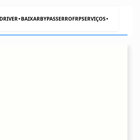
DRIVER
BAIXAR
BYPASS
ERRO
FRP
SERVIÇOS
▼
▼