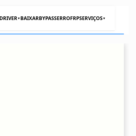
DRIVER
BAIXAR
BYPASS
ERRO
FRP
SERVIÇOS
▼
▼