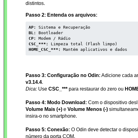
distintos.
Passo 2: Entenda os arquivos:
AP:
Sistema e Recuperação
BL:
Bootloader
CP:
Modem / Rádio
CSC_***:
Limpeza total (Flash limpo)
HOME_CSC_***:
Mantém aplicativos e dados
Passo 3: Configuração no Odin:
Adicione cada a
v3.14.4
.
Dica:
Use
CSC_***
para restaurar do zero ou
HOME
Passo 4: Modo Download:
Com o dispositivo desl
Volume Mais (+)
e
Volume Menos (-)
simultaneame
insira-o no smartphone.
Passo 5: Conexão:
O Odin deve detectar o disposi
número da porta COM.