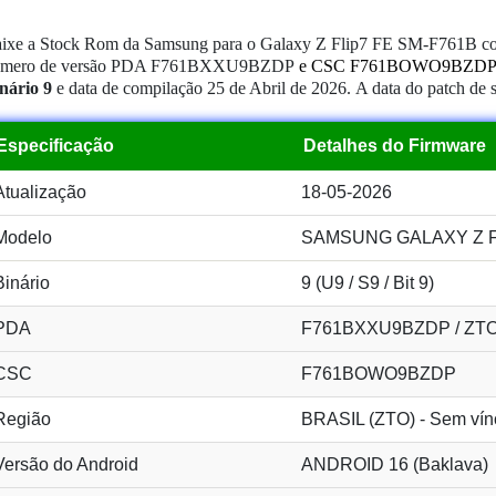
ixe a Stock Rom da Samsung para o Galaxy Z Flip7 FE SM-F761B co
úmero de versão PDA F761BXXU9BZDP
e CSC F761BOWO9BZDP
nário 9
e data de compilação 25 de Abril de 2026.
A data do patch de 
Especificação
Detalhes do Firmware
Atualização
18-05-2026
Modelo
SAMSUNG GALAXY Z Fli
Binário
9 (U9 / S9 / Bit 9)
PDA
F761BXXU9BZDP / ZT
CSC
F761BOWO9BZDP
Região
BRASIL (ZTO) - Sem vín
Versão do Android
ANDROID 16 (Baklava)