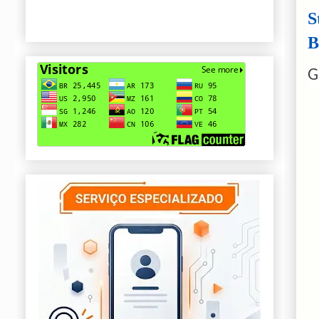
S
B
G