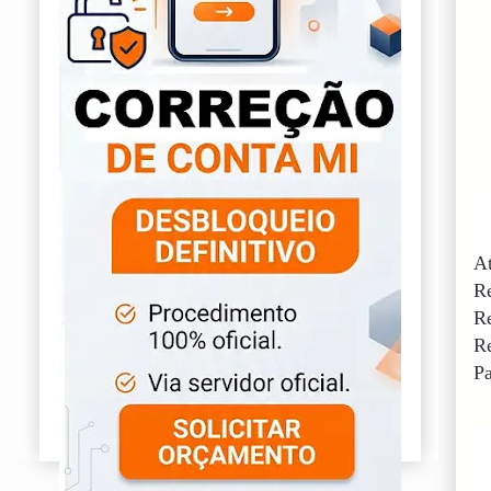
At
Re
Re
Re
Pa