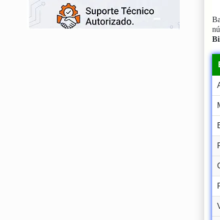
Ba
n
Bi