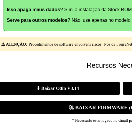
Isso apaga meus dados?
Sim, a instalação da Stock ROM 
Serve para outros modelos?
Não, use apenas no modelo e
⚠️ ATENÇÃO:
Procedimentos de software envolvem riscos. Nós da FreireNet 
Recursos Nece
⬇ Baixar Odin V3.14
🚀 BAIXAR FIRMWARE 
* Necessário estar logado no Gmail par