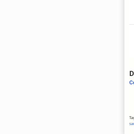
D
C
Ta
sa