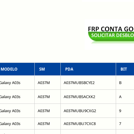
MODELO
SM
PDA
BIT
Galaxy A03s
A037M
A037MUBSBCYE2
B
Galaxy A03s
A037M
A037MUBSACXK2
A
Galaxy A03s
A037M
A037MUBU9CXG2
9
Galaxy A03s
A037M
A037MUBU7CXC8
7