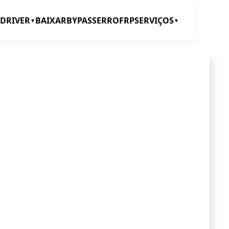
DRIVER
BAIXAR
BYPASS
ERRO
FRP
SERVIÇOS
▼
▼