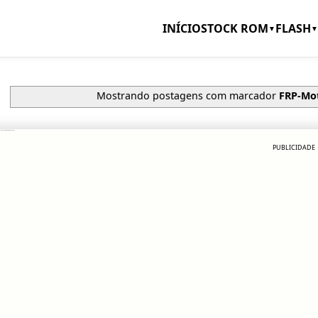
INÍCIO
STOCK ROM
FLASH
▼
▼
Mostrando postagens com marcador
FRP-Mo
a google Motorola rapido e facil
PUBLICIDADE