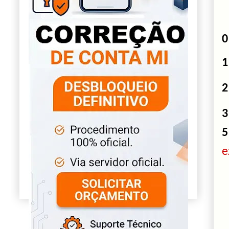
0
1
2
3
5
e