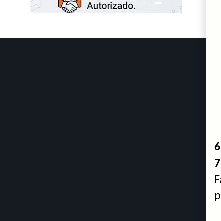
6
7
F
p