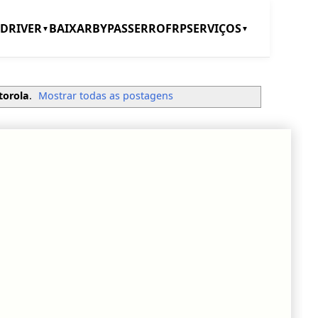
DRIVER
BAIXAR
BYPASS
ERRO
FRP
SERVIÇOS
▼
▼
torola
.
Mostrar todas as postagens