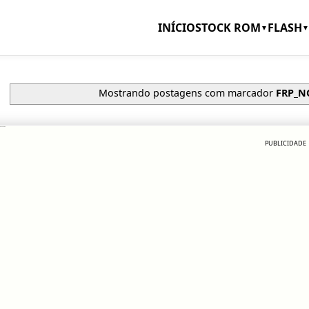
INÍCIO
STOCK ROM
FLASH
▼
▼
Mostrando postagens com marcador
FRP_N
e Nokia FRP
PUBLICIDADE