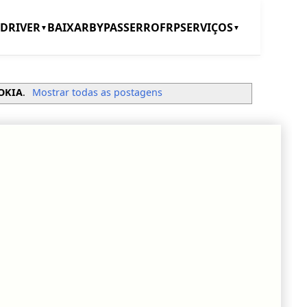
DRIVER
BAIXAR
BYPASS
ERRO
FRP
SERVIÇOS
▼
▼
OKIA
.
Mostrar todas as postagens