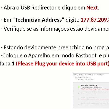
 -
Abra o USB Redirector e clique em
Next
.
 -
Em
"Technician Address"
digite
177.87.209.
 -
Verifique se as informações estão devidam
 -
Estando devidamente preenchida no progr
 -
Coloque o Aparelho em modo Fastboot e plu
tapa 1
(Please Plug your device into USB port