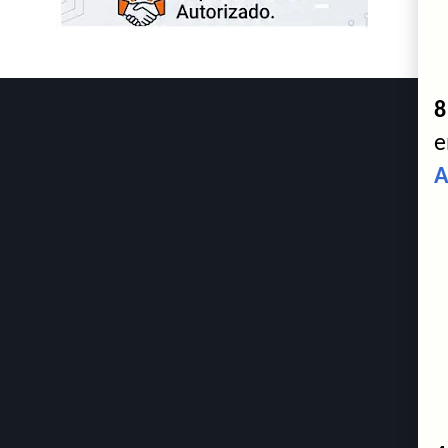
8
e
A