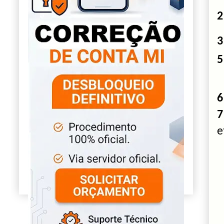
2
3
5
6
7
e