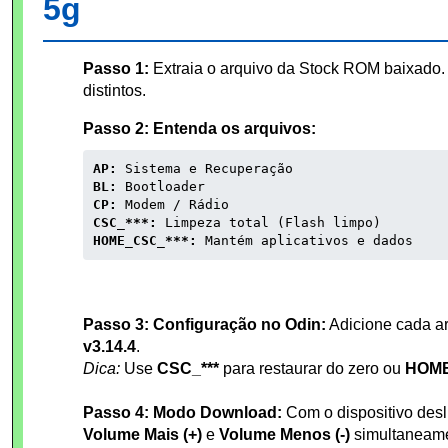
5g
Passo 1:
Extraia o arquivo da Stock ROM baixado. 
distintos.
Passo 2: Entenda os arquivos:
AP:
Sistema e Recuperação
BL:
Bootloader
CP:
Modem / Rádio
CSC_***:
Limpeza total (Flash limpo)
HOME_CSC_***:
Mantém aplicativos e dados
Passo 3: Configuração no Odin:
Adicione cada a
v3.14.4
.
Dica:
Use
CSC_***
para restaurar do zero ou
HOME
Passo 4: Modo Download:
Com o dispositivo desl
Volume Mais (+)
e
Volume Menos (-)
simultaneame