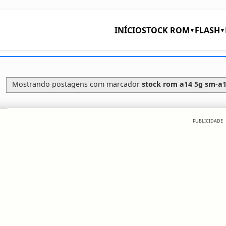
INÍCIO
STOCK ROM
FLASH
▼
▼
Mostrando postagens com marcador
stock rom a14 5g sm-
a146m a146mubsddze1
PUBLICIDADE