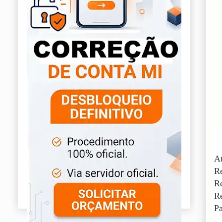
At
R
Re
Re
Pa