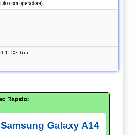
culo com operadora)
E1_OS16.rar
so Rápido:
: Samsung Galaxy A14