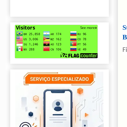
S
B
F