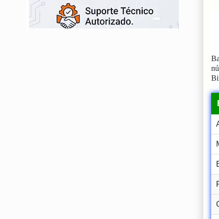
Ba
n
Bi