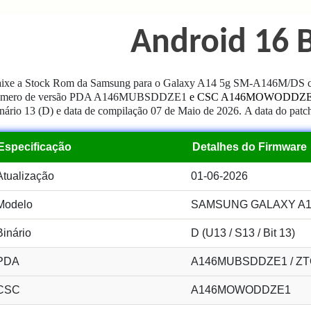
Android 16 B
ixe a Stock Rom da Samsung para o Galaxy A14 5g SM-A146M/DS co
úmero de versão PDA A146MUBSDDZE1
e CSC A146MOWODDZ
nário 13 (D)
e data de compilação 07 de Maio de 2026.
A data do patc
Especificação
Detalhes do Firmware
Atualização
01-06-2026
Modelo
SAMSUNG GALAXY A14
Binário
D (U13 / S13 / Bit 13)
PDA
A146MUBSDDZE1 / Z
CSC
A146MOWODDZE1