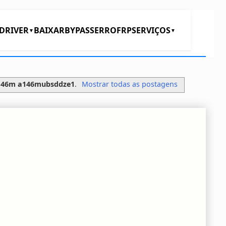
DRIVER
BAIXAR
BYPASS
ERRO
FRP
SERVIÇOS
▼
▼
a146m a146mubsddze1
.
Mostrar todas as postagens