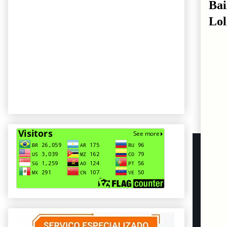
Bai
Lol