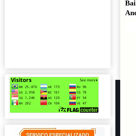
Ba
An