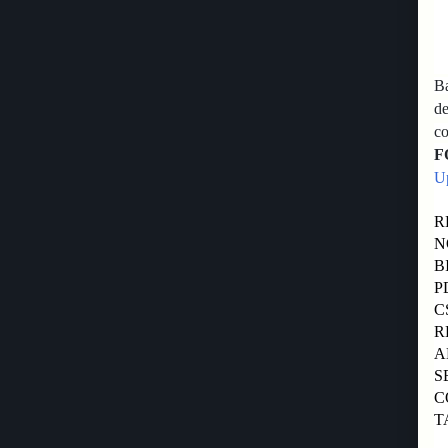
B
d
co
F
U
R
B
R
S
C