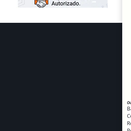
Ou
B
C
R
P