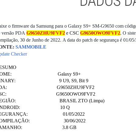
DADOS D
aixe o firmware da Samsung para o Galaxy S9+ SM-G9650 com código
e versão PDA
G9650ZHU9FVF2
e CSC
G9650OWO9FVF2
.
O sist
mpilação, 30 de Junho de 2022.
A data do patch de segurança é 01/05
ONTE:
SAMMOBILE
pdate Checker
ESUMO
NOME: Galaxy S9+
INARY: 9 U9, S9, Bit 9
PDA: G9650ZHU9FVF2
CSC: G9650OWO9FVF2
EGIÃO: BRASIL ZTO (Limpa)
ANDROID: 10 Q
EGURANÇA: 01/05/2022
OMPILAÇÃO: 30/06/2022
TAMANHO: 3.8 GB