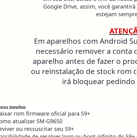
Google Drive, assim, você garantirá
estejam sempre
ATENÇ
Em aparelhos com Android Sup
necessário remover a conta 
aparelho antes de fazer o pr
ou reinstalação de stock rom 
irá bloquear pedindo
tros Detalhes
aixar rom firmware oficial para S9+
omo atualizar SM-G9650
eviver ou ressuscitar seu S9+
ossibilidade de resolver loop ou boot infinito do S9+.