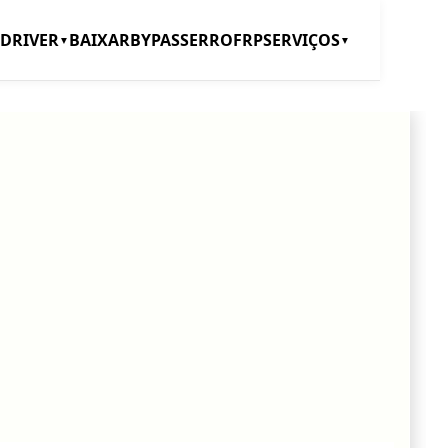
DRIVER
BAIXAR
BYPASS
ERRO
FRP
SERVIÇOS
▼
▼