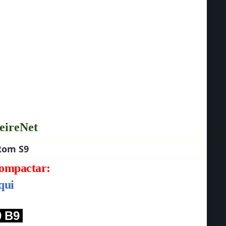
eireNet
Rom S9
ompactar:
qui
0 B9