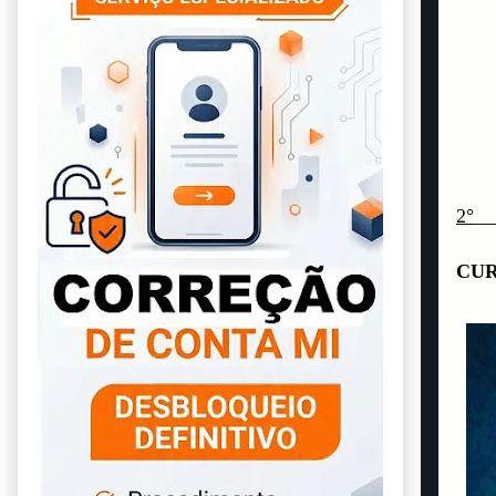
2°
__
CUR