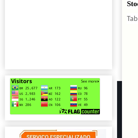
Sto
Tab