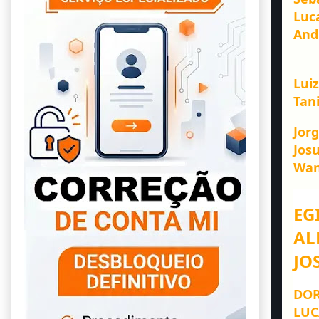
Luca
Andr
Luiz
Tan
Jorg
Josu
Wan
EG
AL
JO
DOR
LUC