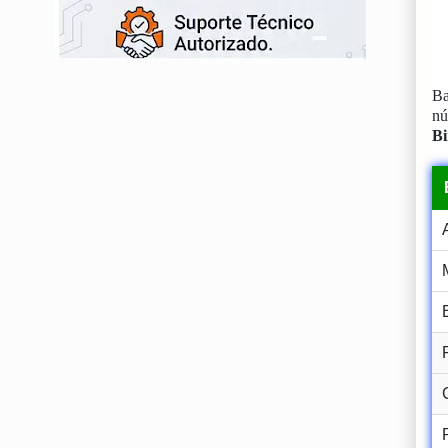
Ba
n
Bi