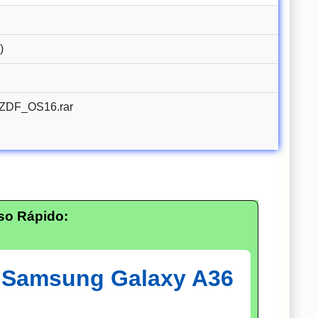
)
DF_OS16.rar
so Rápido:
: Samsung Galaxy A36