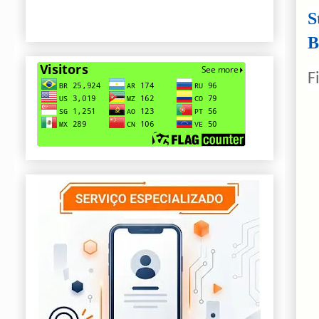
S
B
F