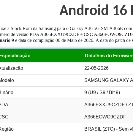
Android 16 
ixe a Stock Rom da Samsung para o Galaxy A36 5G SM-A366E com c
úmero de versão PDA A366EXXU9CZDF
e CSC A366EOWO9CZD
nário 9
e data de compilação 06 de Maio de 2026.
A data do patch de 
Especificação
Detalhes do Firmwar
Atualização
22-05-2026
Modelo
SAMSUNG GALAXY A3
Binário
9 (U9 / S9 / Bit 9)
PDA
A366EXXU9CZDF / Z
CSC
A366EOWO9CZDF
Região
BRASIL (ZTO) - Sem ví