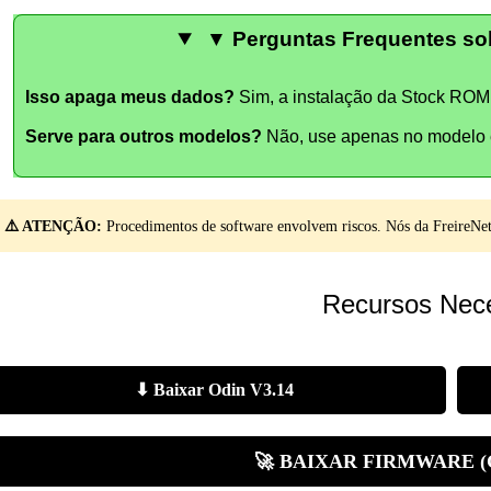
▼ Perguntas Frequentes sob
Isso apaga meus dados?
Sim, a instalação da Stock ROM 
Serve para outros modelos?
Não, use apenas no modelo 
⚠️ ATENÇÃO:
Procedimentos de software envolvem riscos. Nós da FreireNet 
Recursos Nece
⬇ Baixar Odin V3.14
🚀 BAIXAR FIRMWARE 