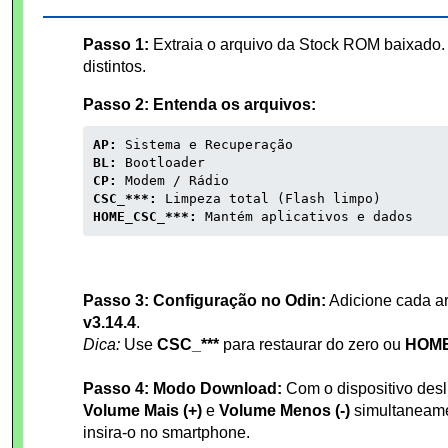
Passo 1:
Extraia o arquivo da Stock ROM baixado. 
distintos.
Passo 2: Entenda os arquivos:
AP:
Sistema e Recuperação
BL:
Bootloader
CP:
Modem / Rádio
CSC_***:
Limpeza total (Flash limpo)
HOME_CSC_***:
Mantém aplicativos e dados
Passo 3: Configuração no Odin:
Adicione cada a
v3.14.4
.
Dica:
Use
CSC_***
para restaurar do zero ou
HOME
Passo 4: Modo Download:
Com o dispositivo desl
Volume Mais (+)
e
Volume Menos (-)
simultaneame
insira-o no smartphone.