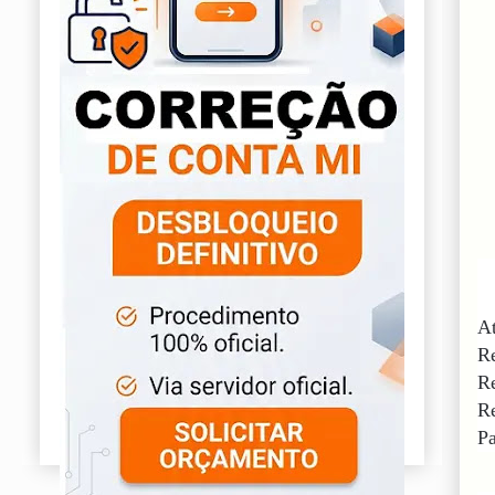
At
Re
R
Re
Pa