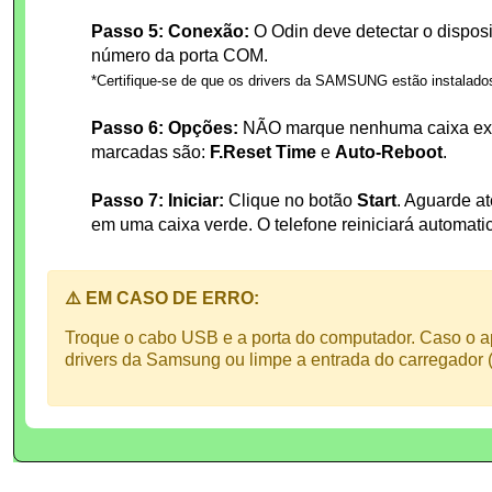
Passo 5: Conexão:
O Odin deve detectar o disposi
número da porta COM.
*Certifique-se de que os drivers da SAMSUNG estão instalado
Passo 6: Opções:
NÃO marque nenhuma caixa extr
marcadas são:
F.Reset Time
e
Auto-Reboot
.
Passo 7: Iniciar:
Clique no botão
Start
. Aguarde a
em uma caixa verde. O telefone reiniciará automat
⚠️ EM CASO DE ERRO:
Troque o cabo USB e a porta do computador. Caso o ap
drivers da Samsung ou limpe a entrada do carregador (