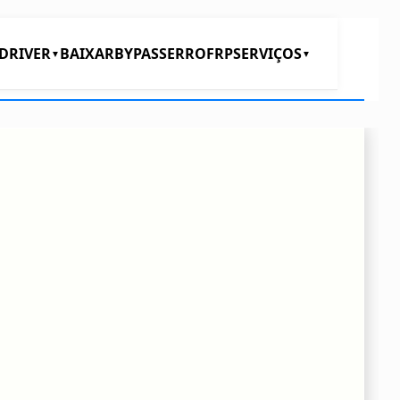
DRIVER
BAIXAR
BYPASS
ERRO
FRP
SERVIÇOS
▼
▼