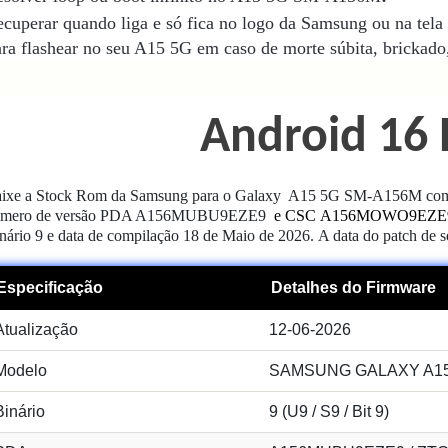
cuperar quando liga e só fica no logo da Samsung ou na tela 
ra flashear no seu A15 5G
em caso de morte súbita, brickado,
Android 16 
ixe a Stock Rom da Samsung para o Galaxy A15 5G SM-A156M com 
úmero de versão PDA A156MUBU9EZE9
e CSC
A156MOWO9EZE
nário 9
e data de compilação 18 de Maio de 2026.
A data do patch de 
Especificação
Detalhes do Firmware
Atualização
12-06-2026
Modelo
SAMSUNG GALAXY A15 
Binário
9 (U9 / S9 / Bit 9)