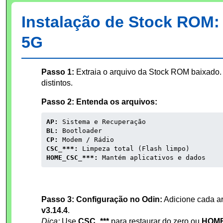
Instalação de Stock ROM
5G
Passo 1:
Extraia o arquivo da Stock ROM baixado. 
distintos.
Passo 2: Entenda os arquivos:
AP:
Sistema e Recuperação
BL:
Bootloader
CP:
Modem / Rádio
CSC_***:
Limpeza total (Flash limpo)
HOME_CSC_***:
Mantém aplicativos e dados
Passo 3: Configuração no Odin:
Adicione cada a
v3.14.4
.
Dica:
Use
CSC_***
para restaurar do zero ou
HOME