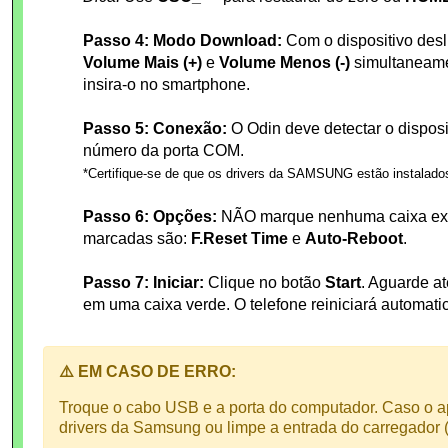
Passo 4: Modo Download:
Com o dispositivo desl
Volume Mais (+)
e
Volume Menos (-)
simultaneame
insira-o no smartphone.
Passo 5: Conexão:
O Odin deve detectar o disposi
número da porta COM.
*Certifique-se de que os drivers da SAMSUNG estão instalado
Passo 6: Opções:
NÃO marque nenhuma caixa extr
marcadas são:
F.Reset Time
e
Auto-Reboot
.
Passo 7: Iniciar:
Clique no botão
Start
. Aguarde a
em uma caixa verde. O telefone reiniciará automat
⚠️ EM CASO DE ERRO:
Troque o cabo USB e a porta do computador. Caso o ap
drivers da Samsung ou limpe a entrada do carregador (