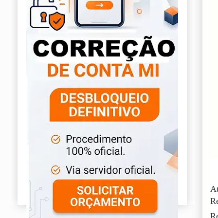
At
R
Re