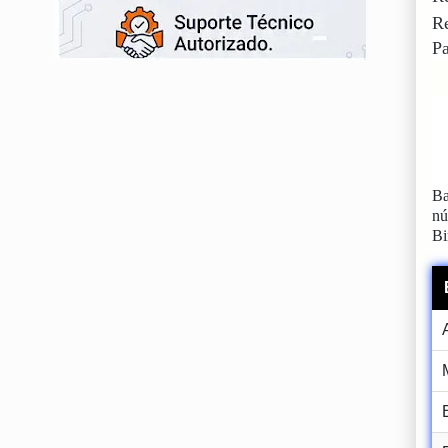
Re
Pa
Ba
n
Bi