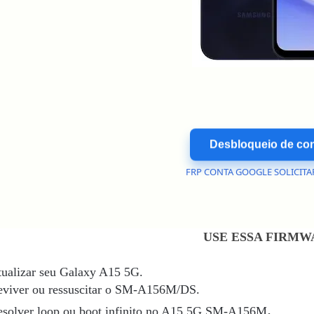
Desbloqueio de co
FRP CONTA GOOGLE
SOLICIT
USE ESSA FIRMW
ualizar seu Galaxy A15 5G.
eviver ou ressuscitar o SM-A156M/DS.
.
solver loop ou boot infinito no A15 5G SM-
A156M