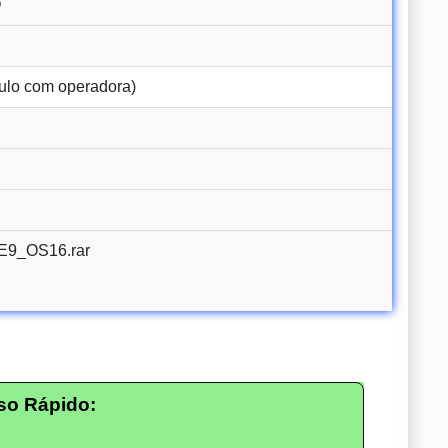
O
ulo com operadora)
9_OS16.rar
so Rápido: