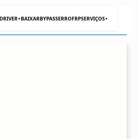
DRIVER
BAIXAR
BYPASS
ERRO
FRP
SERVIÇOS
▼
▼