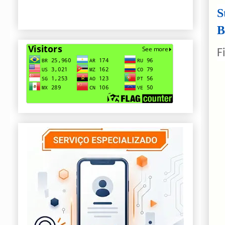
S
B
F