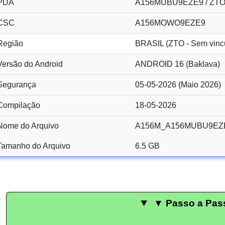
PDA
A156MUBU9EZE9 / ZT
CSC
A156MOWO9EZE9
Região
BRASIL (ZTO - Sem vinc
Versão do Android
ANDROID 16 (Baklava)
Segurança
05-05-2026 (Maio 2026)
Compilação
18-05-2026
Nome do Arquivo
A156M_A156MUBU9EZE
Tamanho do Arquivo
6.5 GB
▼ Passo a Pas