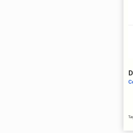
D
C
Ta