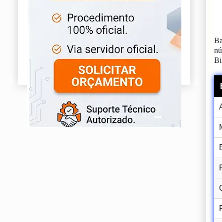
Ba
n
Bi