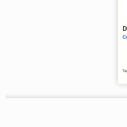
D
C
Ta