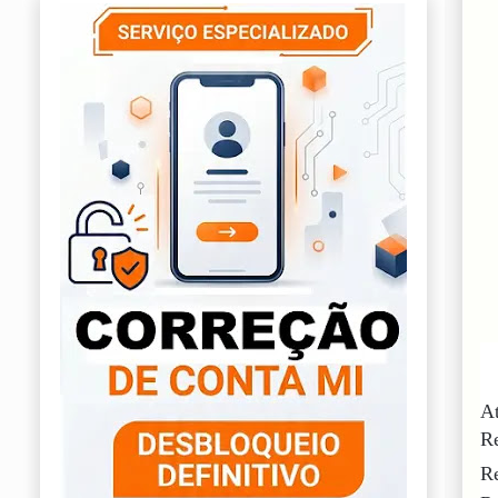
At
R
Re