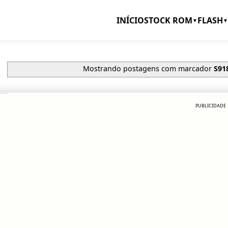
INÍCIO
STOCK ROM
FLASH
▼
▼
Mostrando postagens com marcador
S91
 sm-s918b s918bxxs9ezc1
PUBLICIDADE