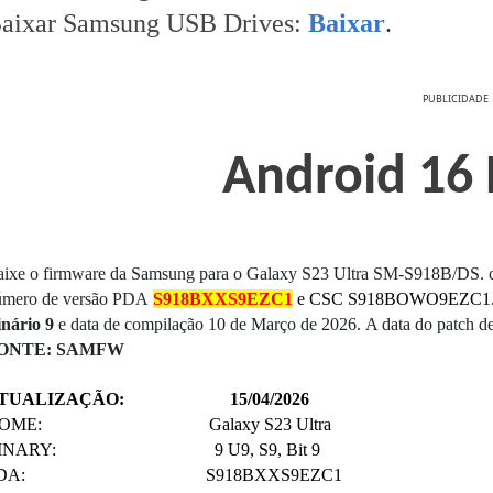
aixar Samsung USB Drives:
Baixar
.
PUBLICIDADE
Android 16 
aixe o firmware da Samsung para o Galaxy S23 Ultra SM-S918B/DS. 
úmero de versão PDA
S918BXXS9EZC1
e CSC S918BOWO9EZC1
nário 9
e data de compilação 10 de Março de 2026.
A data do patch d
ONTE: SAMFW
TUALIZAÇÃO: 15/04/2026
NOME: Galaxy S23 Ultra
INARY: 9 U9, S9, Bit 9
PDA: S918BXXS9EZC1