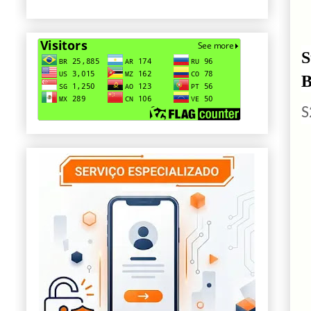
S
B
S