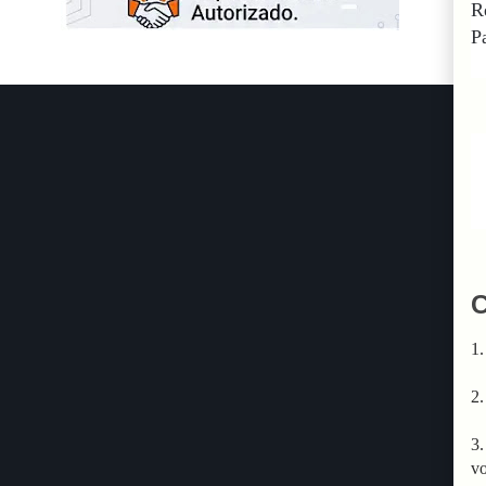
R
P
C
1.
2.
3.
vo