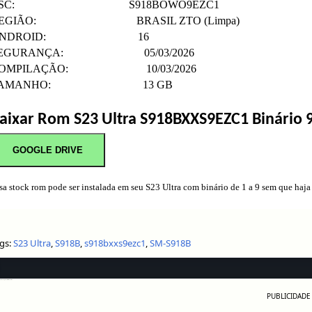
CSC: S918BOWO9EZC1
EGIÃO: BRASIL ZTO (Limpa)
ANDROID: 16
EGURANÇA: 05/03/2026
OMPILAÇÃO: 10/03/2026
TAMANHO: 13 GB
aixar Rom S23 Ultra
S918BXXS9EZC1
Binário 
GOOGLE DRIVE
sa stock rom pode ser instalada em seu S23 Ultra com binário de 1 a 9 sem que haja 
gs:
S23 Ultra
,
S918B
,
s918bxxs9ezc1
,
SM-S918B
a o Samsung S23 Ultra S918B ✅
PUBLICIDADE