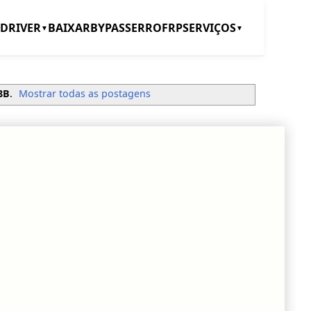
DRIVER
BAIXAR
BYPASS
ERRO
FRP
SERVIÇOS
▼
▼
8B
.
Mostrar todas as postagens