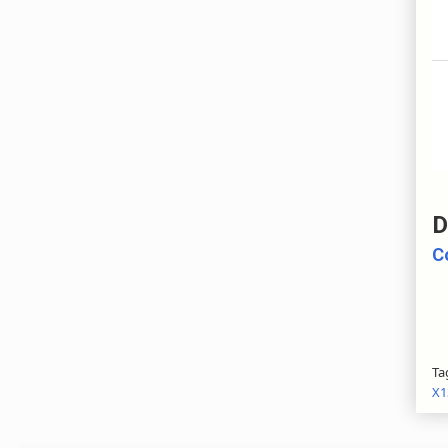
D
C
Ta
X1