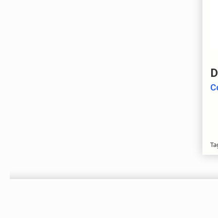
D
C
Ta