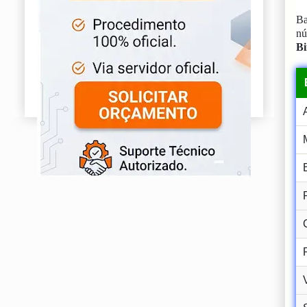
Ba
n
Bi