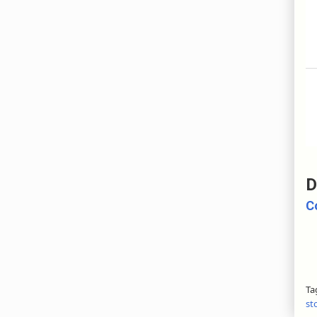
D
C
Ta
st